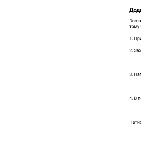
Дода
DomoT
тому 
1. Пр
2. За
3. На
4. В 
Натис