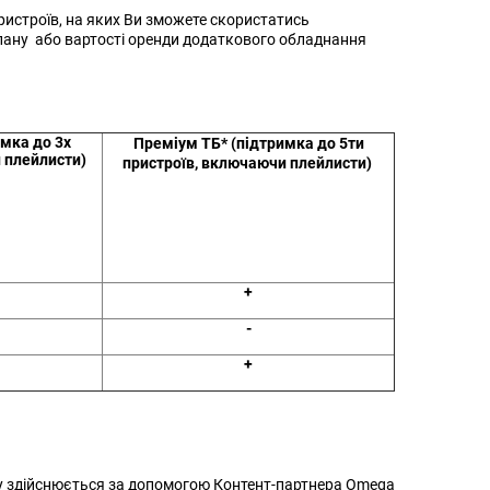
ристроїв, на яких Ви зможете скористатись
лану або вартості оренди додаткового обладнання
имка до 3х
Преміум ТБ* (підтримка до 5ти
 плейлисти)
пристроїв, включаючи плейлисти)
+
-
+
у здійснюється за допомогою Контент-партнера Omega