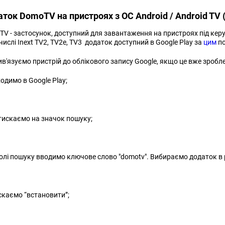
ток DomoTV на пристроях з ОС Android / Android TV (н
V - застосунок, доступний для завантаження на пристроях під керув
числі Inext TV2, TV2e, TV3 додаток доступний в Google Play за
цим
по
ив'язуємо пристрій до облікового запису Google, якщо це вже зробле
ходимо в Google Play;
тискаємо на значок пошуку;
полі пошуку вводимо ключове слово "domotv". Вибираємо додаток в
каємо “встановити”;