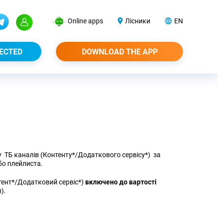
Online apps
Лісники
EN
ECTED
DOWNLOAD THE APP
ТБ каналів (Контенту*/Додаткового сервісу*) за
бо плейлиста.
тент*/Додатковий сервіс*)
включено до вартості
я).