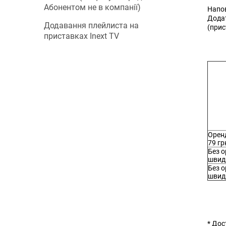
Абонентом не в компанії)
Напов
Додат
Додавання плейлиста на
(прис
приставках Inext TV
Орен
79 гр
Без о
швидк
Без о
швид
* Дос