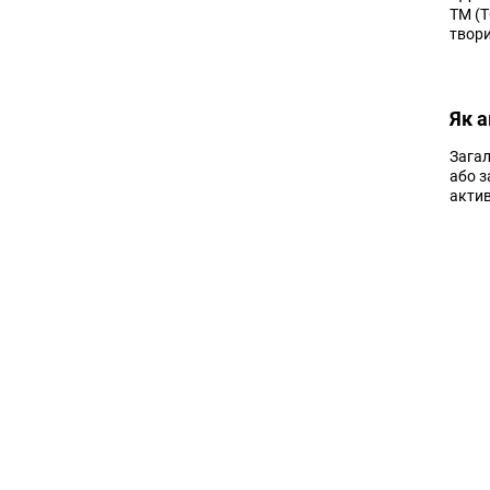
ТМ (Т
твори
Як 
Загал
або з
актив