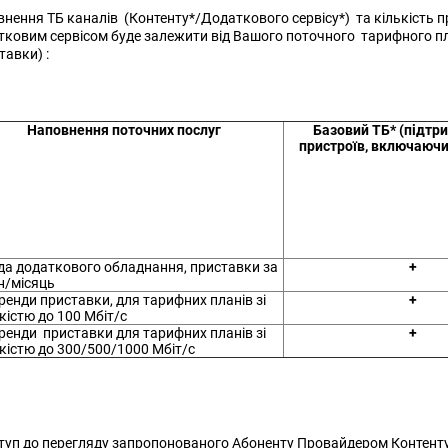
нення ТБ каналів (Контенту*/Додаткового сервісу*) та кількість п
ковим сервісом буде залежити від Вашого поточного тарифного п
тавки) :
Наповнення поточних послуг
Базовий ТБ* (підтр
пристроїв, включаючи
да додаткового обладнання, приставки за
+
н/місяць
ренди приставки, для тарифних планів зі
+
істю до 100 Мбіт/с
ренди приставки для тарифних планів зі
+
кістю до 300/500/1000 Мбіт/с
туп до перегляду запропонованого Абоненту Провайдером Контент