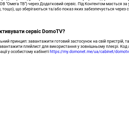
ОВ "Омега ТВ") через Додатковий сервіс. Під Контентом мається за ув
, тощо), що зберігаються та/або показ яких забезпечується через 
активувати сервіс DomoTV?
ьний принцип: завантажити готовий застосунок на свій пристрій, т
авантажити плейлист для використання у зовнішньому плеєрі. Код 
ації у особистому кабінеті
https://my.domonet.me/ua/cabinet/domotv