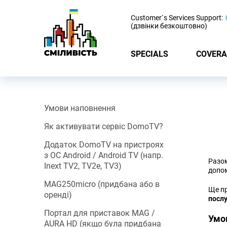
-
Customer`s Services Support:
(дзвінки безкоштовно)
SPECIALS
COVERA
Умови наповнення
Як активувати сервіс DomoTV?
Додаток DomoTV на пристроях
з ОС Android / Android TV (напр.
Разом
Inext TV2, TV2e, TV3)
допом
MAG250micro (придбана або в
Ще пр
оренді)
послу
Портал для приставок MAG /
Умо
AURA HD (якщо була придбана