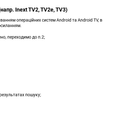
апр. Inext TV2, TV2e, TV3)
анням операційних систем Android та Аndroid TV, в
силанням.
но, переходимо до п.2;
 результатах пошуку;