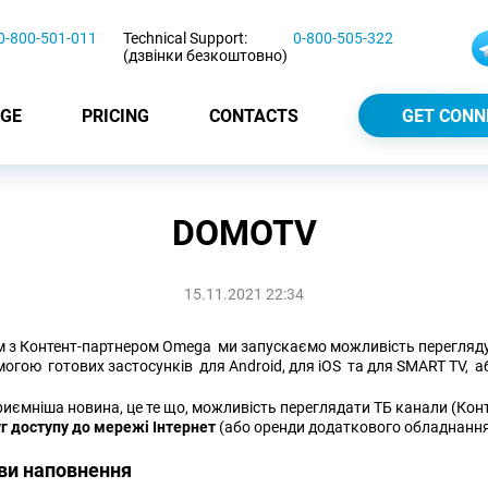
0-800-501-011
Technical Support:
0-800-505-322
(дзвінки безкоштовно)
GE
PRICING
CONTACTS
GET CONN
DOMOTV
15.11.2021 22:34
 з Контент-партнером Omega ми запускаємо можливість перегляду 
огою готових застосунків для Android, для iOS та для SMART TV, а
иємніша новина, це те що, можливість переглядати ТБ канали (Кон
г доступу до мережі Інтернет
(або оренди додаткового обладнанн
ви наповнення