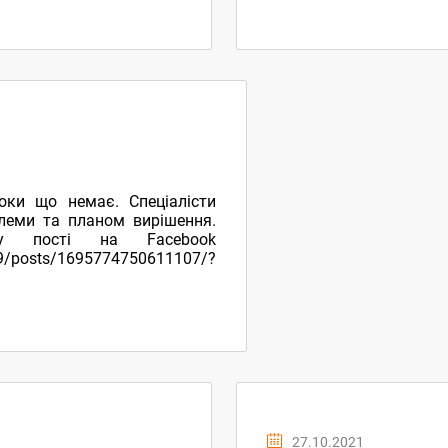
оки що немає. Спеціалісти
леми та планом вирішення.
у пості на Facebook
9/posts/1695774750611107/?
27.10.2021