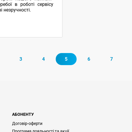
ребої в роботі сервісу
і незручності.
3
4
5
6
7
АБОНЕНТУ
Договір-оферти
Програма лояльності та акції