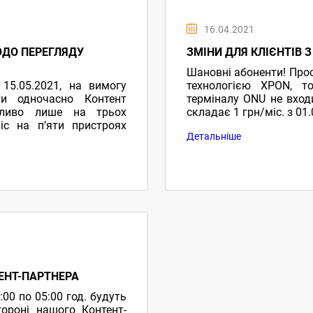
16.04.2021
ОДО ПЕРЕГЛЯДУ
ЗМIНИ ДЛЯ КЛIЄНТIВ 
Шановнi абоненти! Прос
15.05.2021, на вимогу
технологiєю ХPON, т
ати одночасно Контент
терміналу ONU не вход
жливо лише на трьох
складає 1 грн/мiс. з 01
іс на п’яти пристроях
Детальніше
о ці зміни не внесуть
 Сервісом. Приємного
ЕНТ-ПАРТНЕРА
:00 по 05:00 год. будуть
ороні нашого Контент-