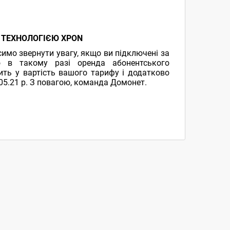
З ТЕХНОЛОГIЄЮ XPON
имо звернути увагу, якщо ви пiдключенi за
о в такому разі оренда абонентського
ить у вартiсть вашого тарифу і додатково
.05.21 р. З повагою, команда Домонет.