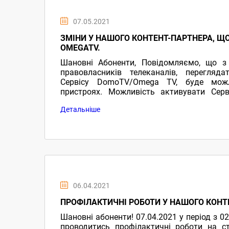
07.05.2021
ЗМІНИ У НАШОГО КОНТЕНТ-ПАРТНЕРА, Щ
OMEGATV.
Шановні Абоненти, Повідомляємо, що з 
правовласників телеканалів, перегляд
Сервісу DomoTV/Omega TV, буде мо
пристроях. Можливість активувати Серв
залишається незмінною. Сподіваємось, щ
Детальніше
вагомих незручностей у користуванні
перегляду! З повагою, команда ДОМОНЕТ
06.04.2021
ПРОФIЛАКТИЧНI РОБОТИ У НАШОГО КОНТ
Шановні абоненти! 07.04.2021 у період з 02
проводитись профілактичні роботи на ст