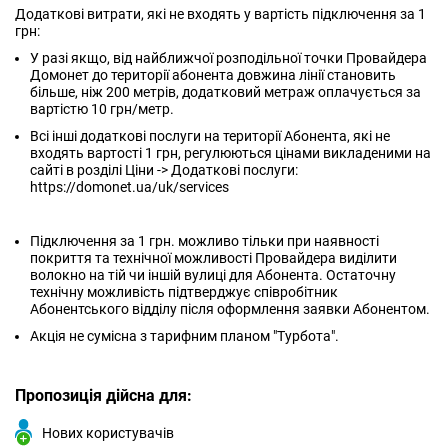
Додаткові витрати, які не входять у вартість підключення за 1
грн:
У разі якщо, від найближчої розподільної точки Провайдера
Домонет до території абонента довжина лінії становить
більше, ніж 200 метрів, додатковий метраж оплачується за
вартістю 10 грн/метр.
Всі інші додаткові послуги на території Абонента, які не
входять вартості 1 грн, регулюються цінами викладеними на
сайті в розділі Ціни -> Додаткові послуги:
https://domonet.ua/uk/services
Підключення за 1 грн. можливо тільки при наявності
покриття та технічної можливості Провайдера виділити
волокно на тій чи іншій вулиці для Абонента. Остаточну
технічну можливість підтверджує співробітник
Абонентського відділу після оформлення заявки Абонентом.
Акція не сумісна з тарифним планом "Турбота".
Пропозиція дійсна для:
Нових користувачів