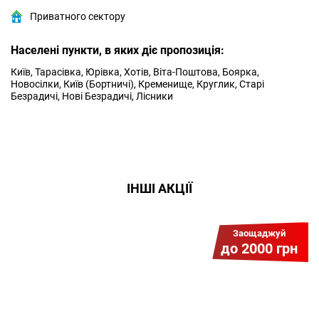
Приватного сектору
Населені пункти, в яких діє пропозиція:
Київ, Тарасівка, Юрівка, Хотів, Віта-Поштова, Боярка,
Новосілки, Київ (Бортничі), Кременище, Круглик, Старі
Безрадичі, Нові Безрадичі, Лісники
ІНШІ АКЦІЇ
Заощаджуй
до 2000 грн
Гіга Гривня v 2.0
Мабуть, це наша наймасштабніша
акція для нових підключень!