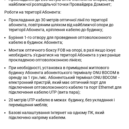
найближчої розподільчої точки Провайдера Домонет;
Роботи на території Абонента:
Прокладання до 30 метрів оптичної лінії по території
абонента, повітряним шляхом від найближчої опори до
території Абонента, кріплення кабелю до будинку;
Буріння 1-го отвору для проведення оптоволоконного
кабелю в будинок Абонента;
Монтаж оптичного боксу FOB на опорі, в разі якщо існує
необхідність з'єднатися на території Абонента з уже раніше
прокладеною оптоволоконною лінією;
При необхідності, установка в приміщенні житлового
будинку Абонента абонентського терміналу ONU BDCOM в
оренду за 1 грн./міс. Абонентський термінал ONU BDCOM -
електронний пристрій, який має оптичний порт для
підключення оптоволоконного кабелю та порт Ethernet для
підключення кабелю UTP (вита пара);
20 метрів UTP кабелю в межах будинку, без укладання і
переміщення меблів;
Базові налаштування Інтернет на одному ПК, який
підключено напряму кабелем.