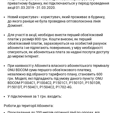
приватному будинку, які підключаються у період проведення
акції 01.03.2019 - 31.03.2020.
Новий користувач - користувач, який проживає в будинку,
до якого раніше не була проведена оптоволоконна лінія
Домонет.
Для участі в акції, необхідно внести перший обов'язковий
платіж у розмірі 800 грн. Кошти внесені, як перший
обов'язковий платіж, зараховуються на особистий рахунок
абонента і не підлягають поверненню, у міру необхідності
списуються, як абонентська плата за надані послуги доступу
до мережі Інтернет.
При наявності у Абонента власного абонентського терміналу
ONU BDCOM сума першого обов'язкового платежу,
незалежно від обраного тарифного плану, становить 600
грн. Моделі, які підпадають під умову даного пункту: ONU
BDCOM P1004C1, P1004C2, P1501C1, P1501D1, P1501DR,
P1501DT, P1504C1, P1504C2, P1702-4G.
У підключення за 1 грн. входить:
Роботи до території Абонента:
Прокладання до 200 метрів оптичної лінії по опорах, від