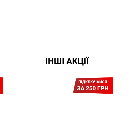
ІНШІ АКЦІЇ
ПІДКЛЮЧАЙСЯ
ЗА 250 ГРН
Легкий Старт
Легендарне підключення за
зниженою вартістю
повертається. Без додаткових