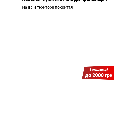
На всій території покриття
Заощаджуй
до 2000 грн
Гіга Гривня v 2.0
Мабуть, це наша
наймасштабніша акція для
нових підключень! Платіть