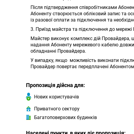
Після підтвердження співробітниками Абонент
Абоненту створюється обліковий запис та осо
із разової оплати за підключення та необхідн
3. Приїзд майстра та підключення до мереж
Майстер виконує комплекс дій Провайдера, 
надання Абоненту мережевого кабелю довжин
обладнанні Провайдера.
У випадку, якщо можливість виконати підклю
Провайдер повертає передплачені Абонентом
Пропозиція дійсна для:
Нових користувачів
Приватного сектору
Багатоповерхових будинків
Населені пункти, в яких діє пропозиція: