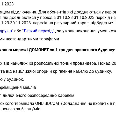
11.2023
сяцем підключення. Для абонентів які доєднаються у період
в які доєднаються у період з 01.10.23-31.10.2023 перехід н
11.23-30.11.2023 перехід на регулярний тариф відбудеться 
друзів
" або "
Легкий перехід
" , за умови виконання умов кож
ими нестандартними тарифами
конної мережі ДОМОНЕТ за 1 грн для приватного будинку
ах від найближчої розподільної точки провайдера. Понад 20
нта від найближчої опори й кріплення кабелю до будинку.
ю у будинок.
ереміщення меблів
 підключеного безпосередньо кабелем
тського термінала ONU BDCOM (Обладнання не входить в по
всього за 5 грн./міс