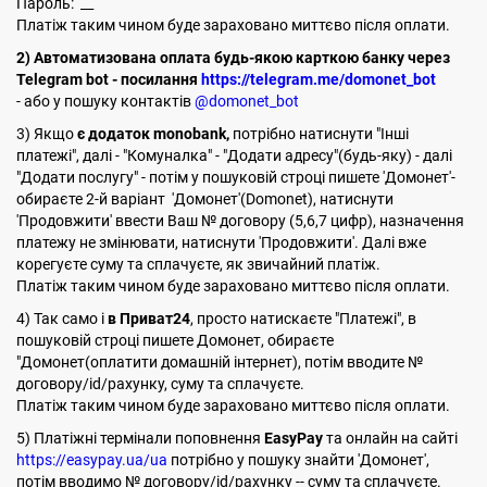
Пароль: __
Платіж таким чином буде зараховано миттєво після оплати.
2) Автоматизована оплата будь-якою карткою банку через
Telegram bot - посилання
https://telegram.me/domonet_bot
- або у пошуку контактів
@domonet_bot
3) Якщо
є додаток monobank,
потрібно натиснути "Інші
платежі", далі - "Комуналка" - "Додати адресу"(будь-яку) - далі
"Додати послугу" - потім у пошуковій строці пишете 'Домонет'-
обираєте 2-й варіант 'Домонет'(Domonet), натиснути
'Продовжити' ввести Ваш № договору (5,6,7 цифр), назначення
платежу не змінювати, натиснути 'Продовжити'. Далі вже
корегуєте суму та сплачуєте, як звичайний платіж.
Платіж таким чином буде зараховано миттєво після оплати.
4) Так само і
в Приват24
, просто натискаєте "Платежі", в
пошуковій строці пишете Домонет, обираєте
"Домонет(оплатити домашній інтернет), потім вводите №
договору/id/рахунку, суму та сплачуєте.
Платіж таким чином буде зараховано миттєво після оплати.
5) Платіжні термінали поповнення
EasyPay
та онлайн на сайті
https://easypay.ua/ua
потрібно у пошуку знайти 'Домонет',
потім вводимо № договору/id/рахунку -- суму та сплачуєте.