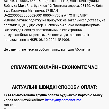
ЄДРПОУ 45637438 Юр.адреса: 01103, місто Київ, вулиця
Бойчука Михайла, будинок 12 Поштова адреса: 03150, м. Київ,
вул. Казимира Малевича, 87 IBAN
UA223005280000026001000044700 в АТ “ОТП БАНК”
м.КиївПлатник податку на прибуток на загальних підставах, не
платник ПДВ , Директор Шевченко Альона Володимирівна.
Внесено до Реєстру постачальників електронних
комунікаційних мереж та/або послуг, дата реєстрації
повідомлення в НКЕК 08.10.2024, №4906.
Це рішення не несе за собою ніяких змін для Абонента
CПЛАЧУЙТЕ
ОНЛАЙН - ЕКОНОМТЕ ЧАС!
АКТУАЛЬНІ ШВИДКІ СПОСОБИ ОПЛАТ:
1) Автоматизована зручна оплата будь-якою карткою банку
через особистий кабінет
https://my.domonet.me
Логін: _