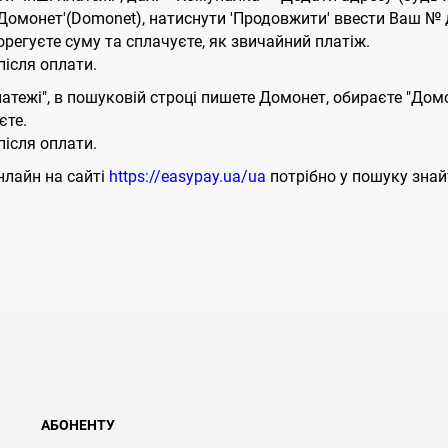
 'Домонет'(Domonet), натиснути 'Продовжити' ввести Ваш № 
орегуєте суму та сплачуєте, як звичайний платіж.
ісля оплати.
латежі", в пошуковій строці пишете Домонет, обираєте "Дом
єте.
ісля оплати.
нлайн на сайті
https://easypay.ua/ua
потрібно у пошуку знай
АБОНЕНТУ