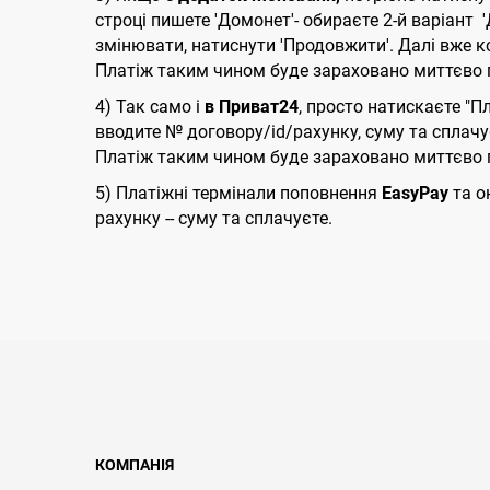
строці пишете 'Домонет'- обираєте 2-й варіант
змінювати, натиснути 'Продовжити'. Далі вже к
Платіж таким чином буде зараховано миттєво п
4) Так само і
в Приват24
, просто натискаєте "П
вводите № договору/id/рахунку, суму та сплачу
Платіж таким чином буде зараховано миттєво п
5) Платіжні термінали поповнення
EasyPay
та о
рахунку -- суму та сплачуєте.
КОМПАНІЯ