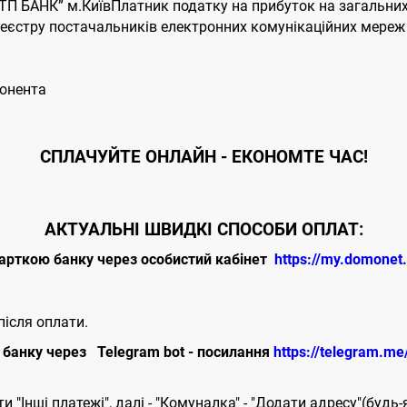
П БАНК” м.КиївПлатник податку на прибуток на загальних
єстру постачальників електронних комунікаційних мереж т
бонента
CПЛАЧУЙТЕ
ОНЛАЙН - ЕКОНОМТЕ ЧАС!
АКТУАЛЬНІ ШВИДКІ СПОСОБИ ОПЛАТ:
арткою банку через особистий кабінет
https://my.domonet
ісля оплати.
банку через Telegram bot - посилання
https://telegram.m
 "Інші платежі", далі - "Комуналка" - "Додати адресу"(будь-я