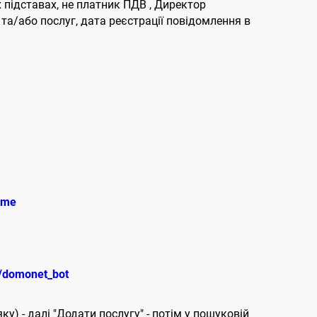
 підставах, не платник ПДВ , Директор
а/або послуг, дата реєстрації повідомлення в
.me
e/domonet_bot
ку) - далі "Додати послугу" - потім у пошуковій