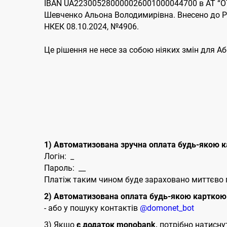
IBAN UA223005280000026001000044700 в АТ “ОТ
Шевченко Альона Володимирівна. Внесено до Ре
НКЕК 08.10.2024, №4906.
Це рішення не несе за собою ніяких змін для А
1) Автоматизована зручна оплата будь-якою к
Логін: _
Пароль: __
Платіж таким чином буде зараховано миттєво п
2) Автоматизована оплата будь-якою карткою 
- або у пошуку контактів
@domonet_bot
3) Якщо
є додаток monobank,
потрібно натиснути